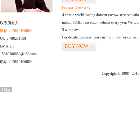
Process Overview:
4.cn is a world leading domain escrow service plat
million RMB transaction volume every year. We promi
联系所有人
5 workdays.
微信：15810106080
For detailed process, you can
“visit here”
or contact
QQ：780231698
BUY NOW
EMAIL：
>>
15810106080@163.com
电话：15810106080
Copyright © 1998 - 2016
51La