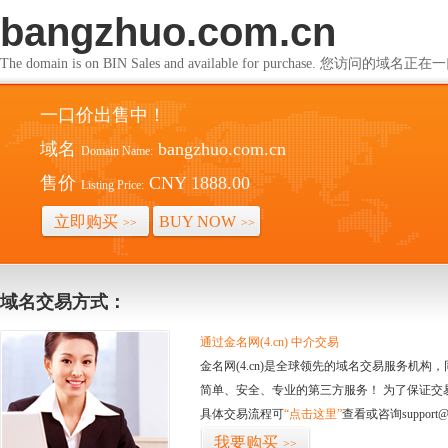
bangzhuo.com.cn
The domain is on BIN Sales and available for purchase. 您访问的
一口价出售中！
域名
bangzhuo.com.cn
Domain Name:
售价
CNY 1888.00
Listing Price:
立即购买
BUY NOW
>>
>>
域名交易方式：
通过金名网(4.cn) 中介交易
金名网(4.cn)是全球领先的域名交易服务机
简单、安全、专业的第三方服务！ 为了保证交
具体交易流程可
“点击这里”
查看或咨询support@
我要购买
>>